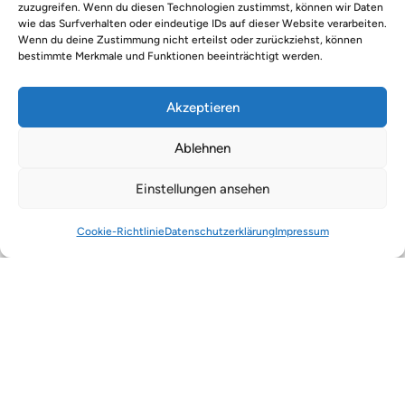
zuzugreifen. Wenn du diesen Technologien zustimmst, können wir Daten
wie das Surfverhalten oder eindeutige IDs auf dieser Website verarbeiten.
Wenn du deine Zustimmung nicht erteilst oder zurückziehst, können
bestimmte Merkmale und Funktionen beeinträchtigt werden.
Akzeptieren
Ablehnen
Über die Kinderhilfe Oberland
Einstellungen ansehen
Die Kinderhilfe Oberland ist eine
gemeinnützige GmbH, ein anerkannter
Cookie-Richtlinie
Datenschutz­erklärung
Impressum
Träger der Kinder- und Jugendhilfe und
Tochterunternehmen der Diakonie München
und Oberbayern.
mehr über uns
Was wir tun
Unser Anliegen ist die Förderung der