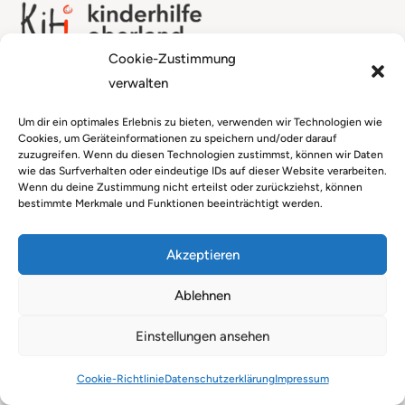
Cookie-Zustimmung
verwalten
Kinderhilfe Oberland gGmbH
Von-Kahl-Straße 4
Um dir ein optimales Erlebnis zu bieten, verwenden wir Technologien wie
86971 Peiting
Cookies, um Geräteinformationen zu speichern und/oder darauf
zuzugreifen. Wenn du diesen Technologien zustimmst, können wir Daten
08861 219 6100

wie das Surfverhalten oder eindeutige IDs auf dieser Website verarbeiten.
Wenn du deine Zustimmung nicht erteilst oder zurückziehst, können
08861 219 4366

bestimmte Merkmale und Funktionen beeinträchtigt werden.
info@kinderhilfe-oberland.de

Akzeptieren
Interne Meldestelle der Diakonie München Oberbayern
Ablehnen
Menü
Einstellungen ansehen
Startseite
Cookie-Richtlinie
Datenschutz­erklärung
Impressum
Über uns