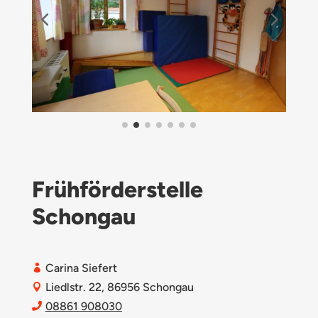
Frühförderstelle
Schongau
Carina Siefert

Liedlstr. 22, 86956 Schongau

08861 908030
