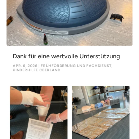
Dank für eine wertvolle Unterstützung
APR. 6, 2026
|
FRÜHFÖRDERUNG UND FACHDIENST
,
KINDERHILFE OBERLAND