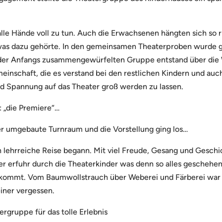
alle Hände voll zu tun. Auch die Erwachsenen hängten sich so r
was dazu gehörte. In den gemeinsamen Theaterproben wurde 
s der Anfangs zusammengewürfelten Gruppe entstand über di
inschaft, die es verstand bei den restlichen Kindern und au
d Spannung auf das Theater groß werden zu lassen.
 „die Premiere“…
ter umgebaute Turnraum und die Vorstellung ging los…
h lehrreiche Reise begann. Mit viel Freude, Gesang und Gesch
er erfuhr durch die Theaterkinder was denn so alles geschehe
s kommt. Vom Baumwollstrauch über Weberei und Färberei war a
iner vergessen.
rgruppe für das tolle Erlebnis