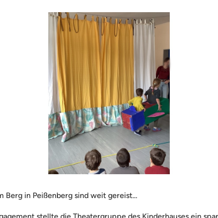
m Berg in Peißenberg sind weit gereist…
gagement stellte die Theatergruppe des Kinderhauses ein spa